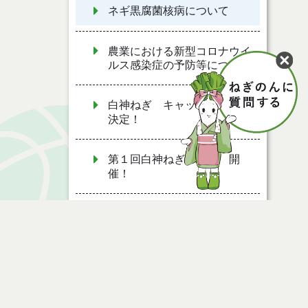
ネギ黒腐菌核病について
農業における新型コロナウイ
ルス感染症の予防等について
白神ねぎ キャッチフレーズ
決定！
第１回白神ねぎまつり 開
催！
秋田ノーザンハピネッツ ビ
ッキー 特命ねぎ課長に就
任！
能代の農業の概要
ページ情報