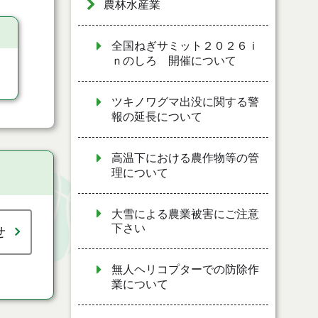
農林水産業
全国ねぎサミット２０２６ｉ
ｎのしろ 開催について
ツキノワグマ出没に関する警
報の延長について
高温下における農作物等の管
理について
大雪による農業被害にご注意
下さい
せ
無人ヘリコプターでの防除作
業について