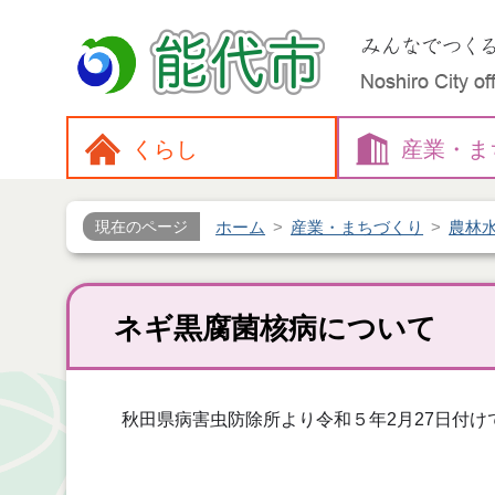
くらし
産業・
ま
ホーム
産業・まちづくり
農林
現在のページ
ネギ黒腐菌核病について
秋田県病害虫防除所より令和５年2月27日付