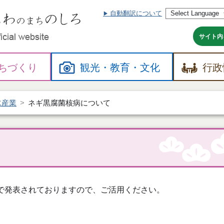
自動翻訳について
本
文
へ
サイト内
ちづくり
観光・
教育・
文化
行政
水産業
ネギ黒腐菌核病について
けで発表されておりますので、ご活用ください。