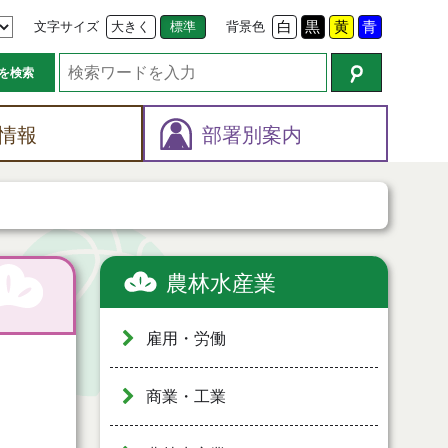
文字サイズ
大きく
標準
背景色
白
黒
黄
青
を検索
情報
部署別案内
農林水産業
雇用・労働
商業・工業