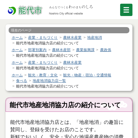
現在のページ
ホーム
産業・まちづくり
農林水産業
地産地消
能代市地産地消協力店の紹介について
ホーム
部署別案内
農林水産部
農業振興課
農政係
能代市地産地消協力店の紹介について
ホーム
産業・まちづくり
農林水産業
能代市地産地消協力店の紹介について
ホーム
観光・教育・文化
観光・物産・宿泊・交通情報
食べる
地産地消協力店一覧
能代市地産地消協力店の紹介について
能代市地産地消協力店の紹介について
能代市地産地消協力店とは、「地産地消」の趣旨に
賛同し、登録を受けたお店のことです。
新鮮でおいしく、安全・安心な地場産農産物の消費