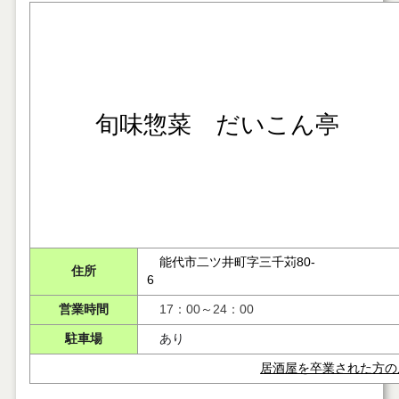
旬味惣菜 だいこん亭
能代市二ツ井町字三千苅80-
住所
6
営業時間
17：00～24：00
駐車場
あり
居酒屋を卒業された方の