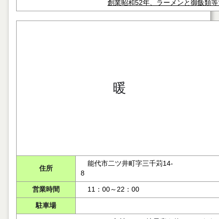
創業昭和52年、ラーメンと御飯類等
暖
能代市二ツ井町字三千苅14-
住所
8
営業時間
11：00～22：00
駐車場