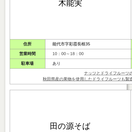
木能実
住所
能代市字彩霞長根35
営業時間
10：00～18：00
駐車場
あり
ナッツとドライフルーツ
秋田県産の果物を使用したドライフルーツも製
田の源そば