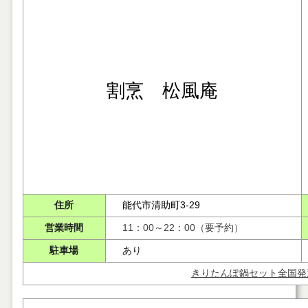
割烹 松風庵
住所
能代市清助町3-29
営業時間
11：00～22：00（要予約）
駐車場
あり
きりたんぽ鍋セット全国発