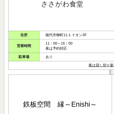
ささがわ食堂
住所
能代市柳町11-1 イオン3F
11：00～15：00
営業時間
夜は予約対応
駐車場
あり
夜は貸し切り宴
鉄板空間 縁～Enishi～