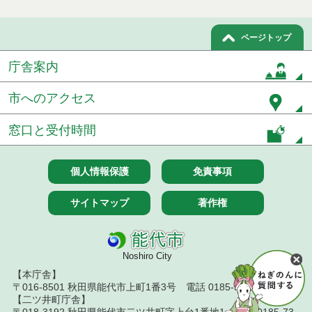
ページトップ
庁舎案内
市へのアクセス
窓口と受付時間
個人情報保護
免責事項
サイトマップ
著作権
Noshiro City
【本庁舎】
〒016-8501 秋田県能代市上町1番3号 電話 0185-52-2111
【二ツ井町庁舎】