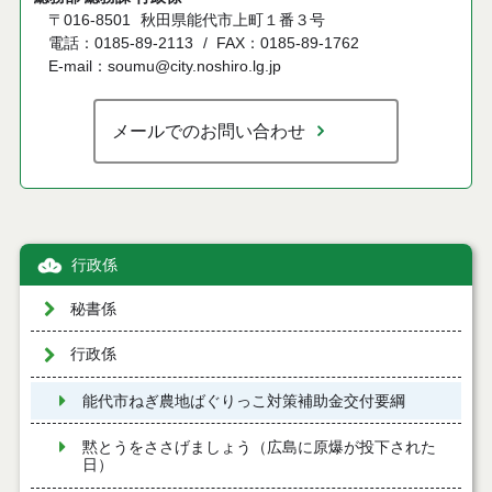
〒016-8501
秋田県能代市上町１番３号
電話：0185-89-2113
FAX：0185-89-1762
E-mail：soumu@city.noshiro.lg.jp
メールでのお問い合わせ
行政係
秘書係
行政係
能代市ねぎ農地ばぐりっこ対策補助金交付要綱
黙とうをささげましょう（広島に原爆が投下された
日）