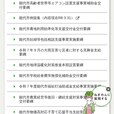
能代市高齢者世帯等エアコン設置支援事業補助金交
付要綱
能代市例規集（内容現在R8.3.31）
能代市農地利用効率化等支援交付金交付要綱
能代市妊婦等包括相談支援事業実施要綱
令和７年９月の大雨災害り災者に対する見舞金支給
要綱
能代市地球温暖化対策推進本部設置要綱
能代市学校給食費等無償化補助金交付要綱
令和７年度能代市福祉灯油助成金支給事業実施要綱
能代市農業経営等復旧・継続支援対策事業費補助金
交付要綱
能代市物価高対応子育て応援手当支給実施要綱