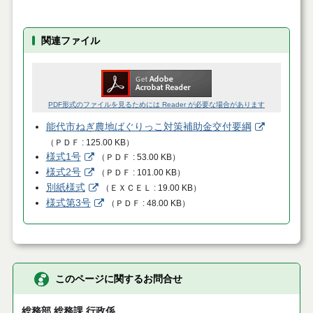
関連ファイル
PDF形式のファイルを見るためには Reader が必要な場合があります
能代市ねぎ農地ばぐりっこ対策補助金交付要綱
（
ＰＤＦ
125.00 KB
）
様式1号
（
ＰＤＦ
53.00 KB
）
様式2号
（
ＰＤＦ
101.00 KB
）
別紙様式
（
ＥＸＣＥＬ
19.00 KB
）
様式第3号
（
ＰＤＦ
48.00 KB
）
このページに関するお問合せ
総務部 総務課 行政係