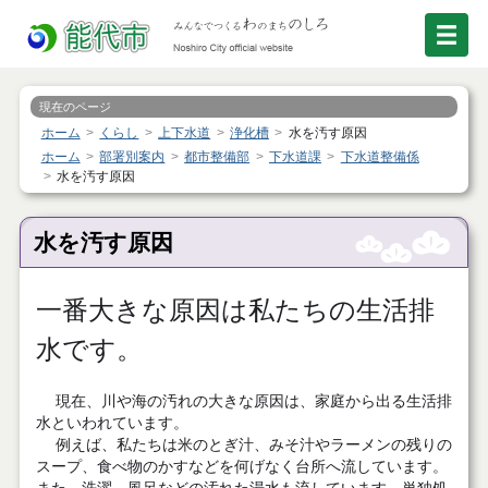
現在のページ
ホーム
くらし
上下水道
浄化槽
水を汚す原因
ホーム
部署別案内
都市整備部
下水道課
下水道整備係
水を汚す原因
水を汚す原因
一番大きな原因は私たちの生活排
水です。
現在、川や海の汚れの大きな原因は、家庭から出る生活排
水といわれています。
例えば、私たちは米のとぎ汁、みそ汁やラーメンの残りの
スープ、食べ物のかすなどを何げなく台所へ流しています。