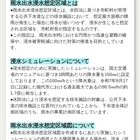
雨水出水浸水想定区域とは
●雨水出水浸水想定区域とは、水防法に基づき市町村が管理
する公共下水道などの排水施設において、想定最大規模の降
雨が発生した場合に排水が追いつかず、浸水が生じると想定
される区域を、市町村長が指定するものです。
●この指定は、雨水出水時における円滑かつ迅速な避難の確
保や、浸水被害軽減に向けた対策の推進を目的としていま
す。
浸水シミュレーションについて
●浸水想定のために実施したシミュレーションは、国土交通
省のマニュアルに基づき1時間あたりの降水量を150㎜に設定
しております。この150㎜/hという降水量は、令和7年9月17
日に記録した能代市における過去最大であるの90.5㎜/hの約
1.7倍に相当します。
●水防法により浸水を想定する排水施設の対象は、公共下水
道の排水施設と位置付けられていることから、下水道全体計
画区域のうち、雨水の事業計画区域としています。
雨水出水浸水想定区域図について
●雨水出水浸水想定区域図を作成するにあたり実施したシミ
ュレーションの前提となる降雨量を超える場合や、洪水（河