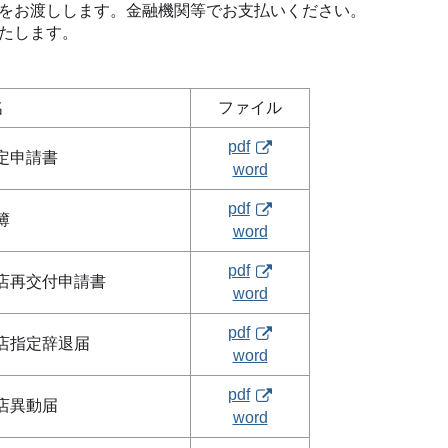
をお渡しします。金融機関等でお支払いください。
たします。
名
ファイル
pdf
定申請書
word
pdf
簿
word
pdf
店再交付申請書
word
pdf
店指定辞退届
word
pdf
店異動届
word