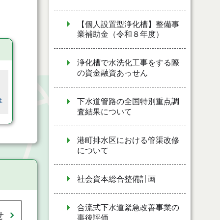
【個人設置型浄化槽】整備事
業補助金（令和８年度）
浄化槽で水洗化工事をする際
の資金融資あっせん
は
下水道管路の全国特別重点調
査結果について
港町排水区における管渠改修
について
社会資本総合整備計画
合流式下水道緊急改善事業の
せ
事後評価