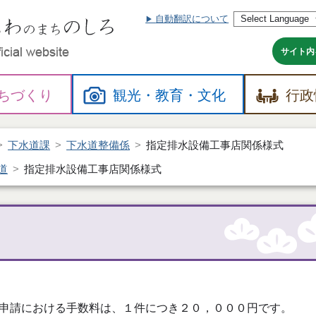
自動翻訳について
本
文
へ
サイト内
ちづくり
観光・
教育・
文化
行政
下水道課
下水道整備係
指定排水設備工事店関係様式
道
指定排水設備工事店関係様式
申請における手数料は、１件につき２０，０００円です。