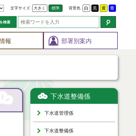
文字サイズ
大きく
標準
背景色
白
黒
黄
青
を検索
情報
部署別案内
下水道整備係
下水道管理係
下水道整備係