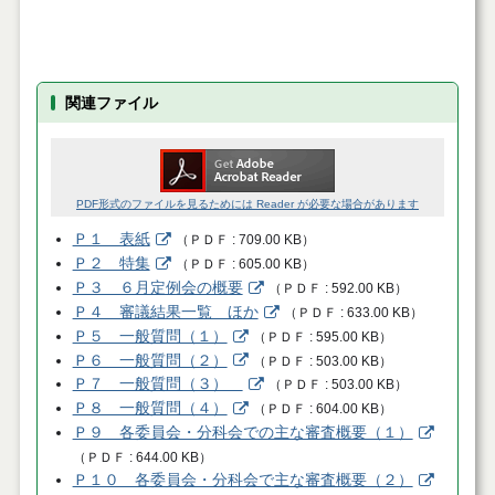
関連ファイル
PDF形式のファイルを見るためには Reader が必要な場合があります
Ｐ１ 表紙
（
ＰＤＦ
709.00 KB
）
Ｐ２ 特集
（
ＰＤＦ
605.00 KB
）
Ｐ３ ６月定例会の概要
（
ＰＤＦ
592.00 KB
）
Ｐ４ 審議結果一覧 ほか
（
ＰＤＦ
633.00 KB
）
Ｐ５ 一般質問（１）
（
ＰＤＦ
595.00 KB
）
Ｐ６ 一般質問（２）
（
ＰＤＦ
503.00 KB
）
Ｐ７ 一般質問（３）
（
ＰＤＦ
503.00 KB
）
Ｐ８ 一般質問（４）
（
ＰＤＦ
604.00 KB
）
Ｐ９ 各委員会・分科会での主な審査概要（１）
（
ＰＤＦ
644.00 KB
）
Ｐ１０ 各委員会・分科会で主な審査概要（２）