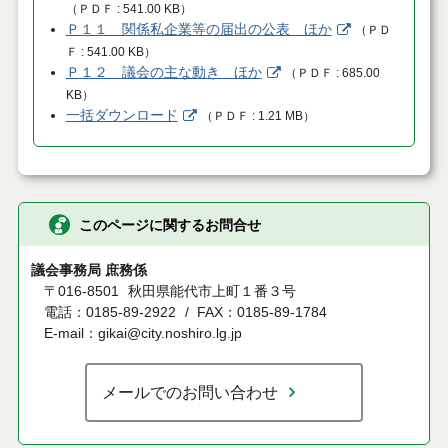
（
ＰＤＦ
541.00 KB
）
Ｐ１１ 関係私企業等の届出の公表 ほか
（
ＰＤ
Ｆ
541.00 KB
）
Ｐ１２ 議会の主な動き ほか
（
ＰＤＦ
685.00
KB
）
一括ダウンロード
（
ＰＤＦ
1.21 MB
）
このページに関するお問合せ
議会事務局 庶務係
〒016-8501
秋田県能代市上町１番３号
電話：0185-89-2922
FAX：0185-89-1784
E-mail：gikai@city.noshiro.lg.jp
メールでのお問い合わせ