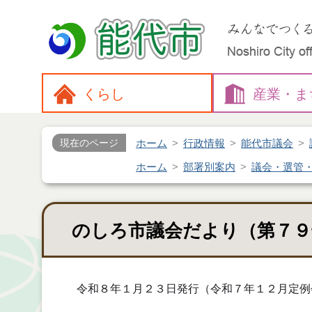
くらし
産業・
ま
ホーム
行政情報
能代市議会
現在のページ
ホーム
部署別案内
議会・選管
のしろ市議会だより（第７９
令和８年１月２３日発行（令和７年１２月定例