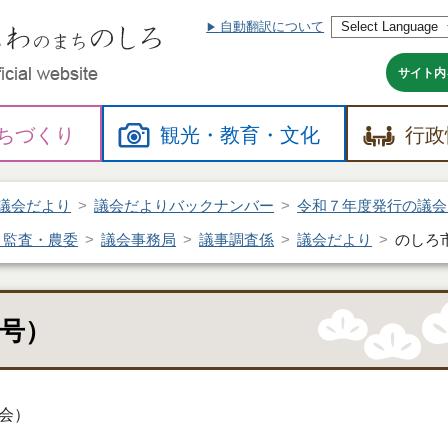
自動翻訳について
本
文
へ
サイト内
ちづくり
観光・
教育・
文化
行政
議会だより
議会だよりバックナンバー
令和７年度発行の議会
・監査・農委
議会事務局
議事調査係
議会だより
のしろ
号）
会）