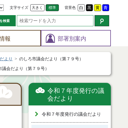
文字サイズ
大きく
標準
背景色
白
黒
黄
青
を検索
情報
部署別案内
だより
のしろ市議会だより（第７９号）
市議会だより（第７９号）
令和７年度発行の議
会だより
令和７年度発行の議会だより