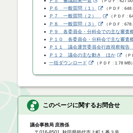
Ｐ５ 審議結果一覧
（
ＰＤＦ
627.00
Ｐ６ 一般質問（１）
（
ＰＤＦ
648
Ｐ７ 一般質問（２）
（
ＰＤＦ
6
Ｐ８ 一般質問（３）
（
ＰＤＦ
678
Ｐ９ 各委員会・分科会での主な審査
Ｐ１０ 各委員会・分科会で主な審査
Ｐ１１ 議会運営委員会行政視察報告
Ｐ１２ 議会の主な動き ほか
（
Ｐ
一括ダウンロード
（
ＰＤＦ
1.78 MB
このページに関するお問合せ
議会事務局 庶務係
〒016-8501
秋田県能代市上町１番３号