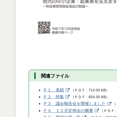
関連ファイル
Ｐ１ 表紙
（
ＰＤＦ
714.00 KB
）
Ｐ２ 特集
（
ＰＤＦ
654.00 KB
）
Ｐ３ 議会報告会を開催しました
（
Ｐ４ １２月定例会の概要
（
ＰＤＦ