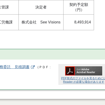
契約予定額
主管課
決定者
（円）
工労働課
株式会社 See Visions
8,493,914
業務委託 見積調書
（
ＰＤＦ
PDF形式のファイルを見るために
Reader が必要な場合があります