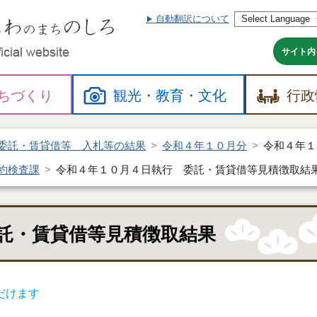
自動翻訳について
本
文
へ
サイト内
ちづくり
観光・
教育・
文化
行政
委託・賃貸借等 入札等の結果
令和４年１０月分
令和４年１
約検査課
令和４年１０月４日執行 委託・賃貸借等見積徴取結
託・賃貸借等見積徴取結果
だけます