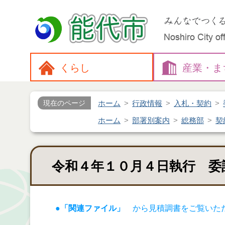
くらし
産業・
ま
ホーム
行政情報
入札・契約
現在のページ
ホーム
部署別案内
総務部
契
令和４年１０月４日執行 委
●「関連ファイル」
から見積調書をご覧いた