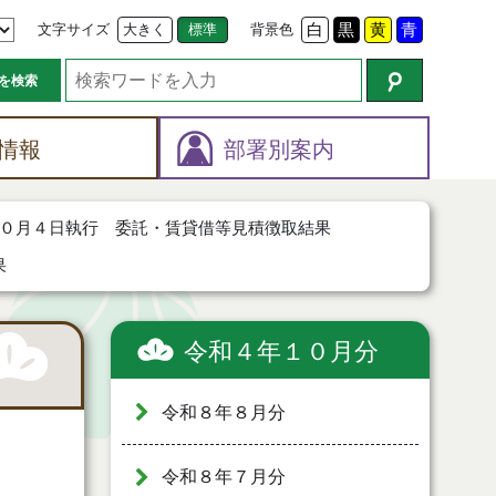
文字サイズ
大きく
標準
背景色
白
黒
黄
青
を検索
情報
部署別案内
０月４日執行 委託・賃貸借等見積徴取結果
果
令和４年１０月分
令和８年８月分
令和８年７月分