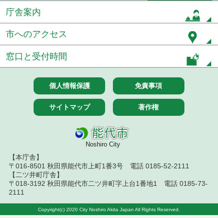
庁舎案内
令和５年７月分
市へのアクセス
令和５年６月分
窓口と受付時間
令和５年５月分
令和５年４月分
個人情報保護
免責事項
令和５年３月分
サイトマップ
著作権
令和５年２月分
令和５年１月分
Noshiro City
【本庁舎】
令和４年１２月分
〒016-8501 秋田県能代市上町1番3号 電話 0185-52-2111
【二ツ井町庁舎】
令和４年１１月分
〒018-3192 秋田県能代市二ツ井町字上台1番地1 電話 0185-73-
2111
令和４年１０月分
Copyright(c) 2020 City Noshiro Akita Japan All Rights Reserved.