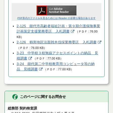
PDF形式のファイルを見るためには Reader が必要な場合があります
2-125 能代市高齢者福祉計画・第９期介護保険事業
計画策定支援業務委託 入札調書
（
ＰＤＦ
76.00
KB
）
2-126 鶴形地区法面雑木伐採業務委託 入札調書
（
ＰＤＦ
76.00 KB
）
3-23 中学校３校無線アクセスポイントの納品 見
積調書
（
ＰＤＦ
77.00 KB
）
3-24 能代第二中学校教育用コンピュータ等の納
品 見積調書
（
ＰＤＦ
77.00 KB
）
このページに関するお問合せ
総務部 契約検査課