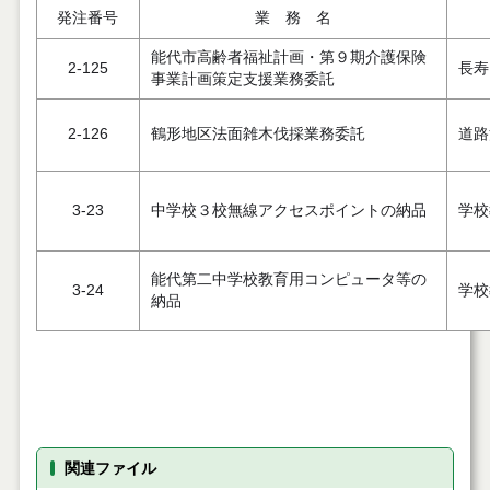
発注番号
業 務 名
能代市高齢者福祉計画・第９期介護保険
2-125
長寿
事業計画策定支援業務委託
2-126
鶴形地区法面雑木伐採業務委託
道路
3-23
中学校３校無線アクセスポイントの納品
学校
能代第二中学校教育用コンピュータ等の
3-24
学校
納品
関連ファイル