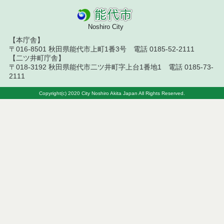
令和５年７月分
Noshiro City
令和５年６月分
【本庁舎】
〒016-8501 秋田県能代市上町1番3号 電話 0185-52-2111
令和５年５月分
【二ツ井町庁舎】
〒018-3192 秋田県能代市二ツ井町字上台1番地1 電話 0185-73-
令和５年４月分
2111
令和５年３月分
Copyright(c) 2020 City Noshiro Akita Japan All Rights Reserved.
令和５年２月分
令和５年１月分
令和４年１２月分
令和４年１１月分
令和４年１０月分
令和４年１０月２８日執行 委託・賃貸借等入札結