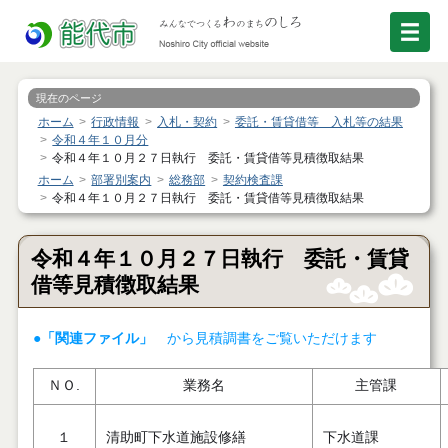
現在のページ
ホーム
行政情報
入札・契約
委託・賃貸借等 入札等の結果
令和４年１０月分
令和４年１０月２７日執行 委託・賃貸借等見積徴取結果
ホーム
部署別案内
総務部
契約検査課
令和４年１０月２７日執行 委託・賃貸借等見積徴取結果
令和４年１０月２７日執行 委託・賃貸
借等見積徴取結果
●「関連ファイル」
から見積調書をご覧いただけます
ＮＯ.
業務名
主管課
１
清助町下水道施設修繕
下水道課