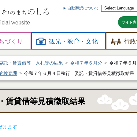
自動翻訳について
本
文
へ
サイト内
ちづくり
観光・
教育・
文化
行政
委託・賃貸借等 入札等の結果
令和７年６月分
令和７年６月
約検査課
令和７年６月４日執行 委託・賃貸借等見積徴取結果
・賃貸借等見積徴取結果
だけます