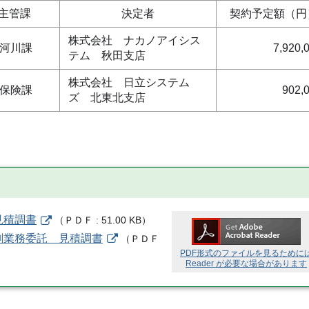
主管課
決定者
契約予定額（円
株式会社 ナカノアイシス
河川課
7,920,
テム 秋田支店
株式会社 日立システム
保険課
902,
ズ 北東北支店
見積調書
（
ＰＤＦ
51.00 KB
）
刷業務委託 見積調書
（
ＰＤＦ
PDF形式のファイルを見るために
Reader が必要な場合があります