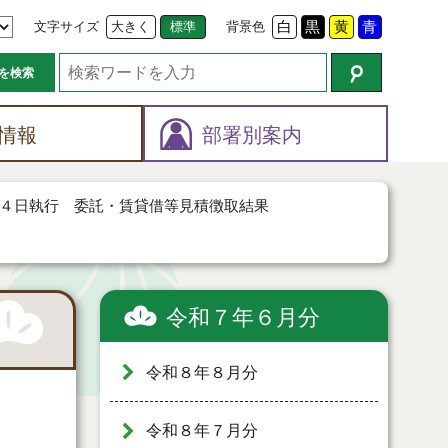
文字サイズ
大きく
標準
背景色
白
黒
黄
青
を検索
情報
部署別案内
４日執行 委託・賃貸借等見積徴取結果
令和７年６月分
令和８年８月分
令和８年７月分