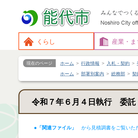
くらし
産業・
ま
ホーム
行政情報
入札・契約
現在のページ
ホーム
部署別案内
総務部
契
令和７年６月４日執行 委託
●「関連ファイル」
から見積調書をご覧いた