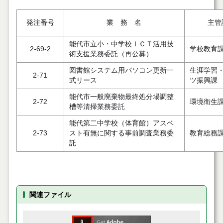
発注番号
業 務 名
主管
能代市立小・中学校ＩＣＴ活用技
2-69-2
学校教育
術支援業務委託（再公募）
図書館システム用パソコン更新一
生涯学習
2-71
式リース
ツ振興課
能代市一般廃棄物最終処分場調整
2-72
環境衛生
槽等清掃業務委託
能代第二中学校（体育館）アスベ
2-73
スト有無に関する事前調査業務委
教育総務
託
関連ファイル