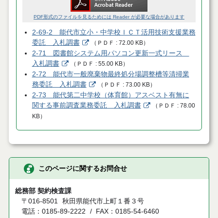
PDF形式のファイルを見るためには Reader が必要な場合があります
2-69-2 能代市立小・中学校ＩＣＴ活用技術支援業務
委託 入札調書
（
ＰＤＦ
72.00 KB
）
2-71 図書館システム用パソコン更新一式リース
入札調書
（
ＰＤＦ
55.00 KB
）
2-72 能代市一般廃棄物最終処分場調整槽等清掃業
務委託 入札調書
（
ＰＤＦ
73.00 KB
）
2-73 能代第二中学校（体育館）アスベスト有無に
関する事前調査業務委託 入札調書
（
ＰＤＦ
78.00
KB
）
このページに関するお問合せ
総務部 契約検査課
〒016-8501
秋田県能代市上町１番３号
電話：0185-89-2222
FAX：0185-54-6460