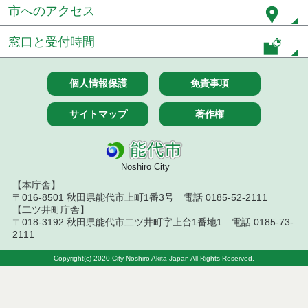
市へのアクセス
令和６年８月分
窓口と受付時間
令和６年７月分
令和６年６月分
個人情報保護
免責事項
令和６年５月分
サイトマップ
著作権
令和６年４月分
令和６年３月分
Noshiro City
【本庁舎】
令和６年２月分
〒016-8501 秋田県能代市上町1番3号 電話 0185-52-2111
【二ツ井町庁舎】
令和６年１月分
〒018-3192 秋田県能代市二ツ井町字上台1番地1 電話 0185-73-
2111
令和５年１２月分
Copyright(c) 2020 City Noshiro Akita Japan All Rights Reserved.
令和５年１１月分
令和５年１０月分