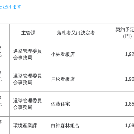
ただけます
契約予
主管課
落札者又は決定者
（円
タ
選挙管理委員
託
小林看板店
1,9
会事務局
タ
選挙管理委員
託
戸松看板店
1,9
会事務局
タ
選挙管理委員
託
佐藤住宅
1,8
会事務局
等
環境産業課
白神森林組合
1,0