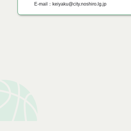
E-mail：keiyaku@city.noshiro.lg.jp