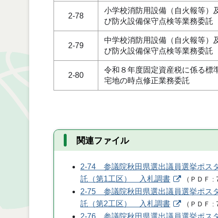
小学校消防用設備（自火報等）
2-78
び防火設備保守点検等業務委託
中学校消防用設備（自火報等）
2-79
び防火設備保守点検等業務委託
令和８年度固定資産税に係る標
2-80
宅地の時点修正業務委託
関連ファイル
2-74 参議院秋田県選出議員選挙ポ
託（第1工区） 入札調書
（
ＰＤＦ
2-75 参議院秋田県選出議員選挙ポ
託（第2工区） 入札調書
（
ＰＤＦ
2-76 参議院秋田県選出議員選挙ポ