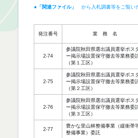
●「関連ファイル」
から入札調書等をご覧い
発注番号
業 務 名
参議院秋田県選出議員選挙ポス
2-74
ー掲示場設置保守撤去等業務委
（第１工区）
参議院秋田県選出議員選挙ポス
2-75
ー掲示場設置保守撤去等業務委
（第２工区）
参議院秋田県選出議員選挙ポス
2-76
ー掲示場設置保守撤去等業務委
（第３工区）
豊かな里山林整備事業（緩衝帯
2-77
整備事業）委託