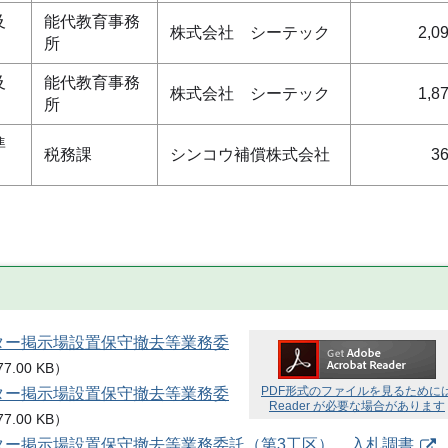
及
能代教育事務
株式会社 シーテック
2,0
所
及
能代教育事務
株式会社 シーテック
1,8
所
準
税務課
シンコウ補償株式会社
36
スター掲示場設置保守撤去等業務委
77.00 KB
）
PDF形式のファイルを見るために
スター掲示場設置保守撤去等業務委
Reader が必要な場合があります
77.00 KB
）
スター掲示場設置保守撤去等業務委託（第3工区） 入札調書