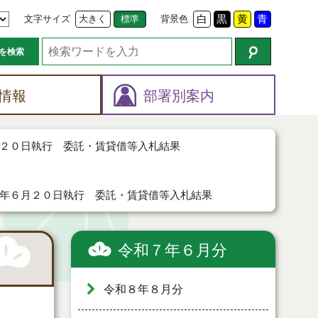
文字サイズ
大きく
標準
背景色
白
黒
黄
青
を検索
情報
部署別案内
２０日執行 委託・賃貸借等入札結果
年６月２０日執行 委託・賃貸借等入札結果
令和７年６月分
令和８年８月分