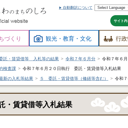
自動翻訳について
本
文
へ
サイト内
ちづくり
観光・
教育・
文化
行政
委託・賃貸借等 入札等の結果
令和７年６月分
令和７年６月
約検査課
令和７年６月２０日執行 委託・賃貸借等入札結果
最新の入札等結果
５ 委託・賃貸借等（修繕等含む）
令和７
託・賃貸借等入札結果