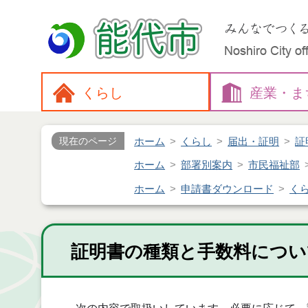
くらし
産業・
ま
ホーム
くらし
届出・証明
証
現在のページ
ホーム
部署別案内
市民福祉部
ホーム
申請書ダウンロード
く
証明書の種類と手数料につい