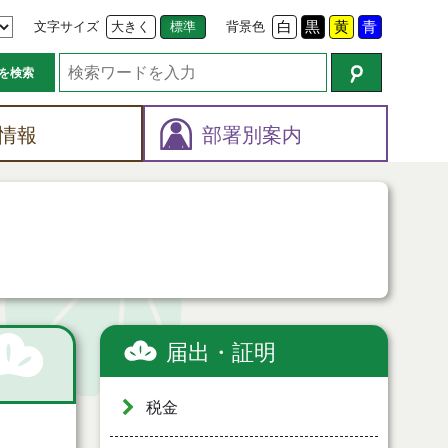
文字サイズ
大きく
標準
背景色
白
黒
黄
青
を検索
情報
部署別案内
届出・証明
税金