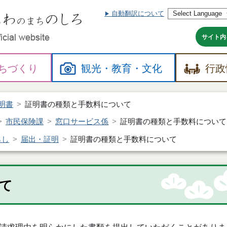
自動翻訳について
本
文
へ
サイト内
ちづくり
観光・
教育・
文化
行政
明書
証明書の種類と手数料について
市民保険課
窓口サービス係
証明書の種類と手数料について
らし
届出・証明
証明書の種類と手数料について
て