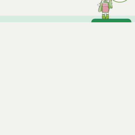
訓練等給付費に係る標準利用期間経過後の更新につ
いて
ページトップ
医療費
庁舎案内
公共料金の割引等
市へのアクセス
その他のサービス
窓口と受付時間
税金の減免
在宅障害者支援施設 とらいあんぐる
個人情報保護
免責事項
サイトマップ
著作権
Noshiro City
【本庁舎】
〒016-8501 秋田県能代市上町1番3号 電話 0185-52-2111