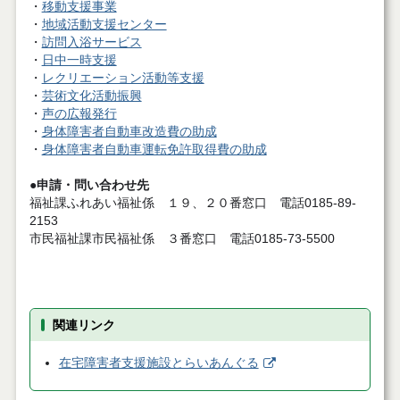
・
移動支援事業
・
地域活動支援センター
・
訪問入浴サービス
・
日中一時支援
・
レクリエーション活動等支援
・
芸術文化活動振興
・
声の広報発行
・
身体障害者自動車改造費の助成
・
身体障害者自動車運転免許取得費の助成
●申請・問い合わせ先
福祉課ふれあい福祉係 １９、２０番窓口 電話0185-89-
2153
市民福祉課市民福祉係 ３番窓口 電話0185-73-5500
関連リンク
在宅障害者支援施設とらいあんぐる