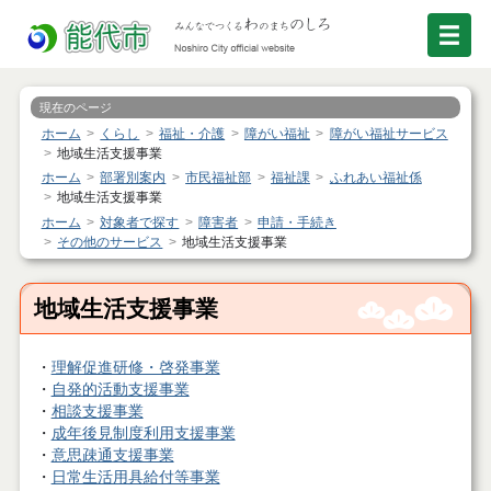
現在のページ
ホーム
くらし
福祉・介護
障がい福祉
障がい福祉サービス
地域生活支援事業
ホーム
部署別案内
市民福祉部
福祉課
ふれあい福祉係
地域生活支援事業
ホーム
対象者で探す
障害者
申請・手続き
その他のサービス
地域生活支援事業
地域生活支援事業
・
理解促進研修・啓発事業
・
自発的活動支援事業
・
相談支援事業
・
成年後見制度利用支援事業
・
意思疎通支援事業
・
日常生活用具給付等事業