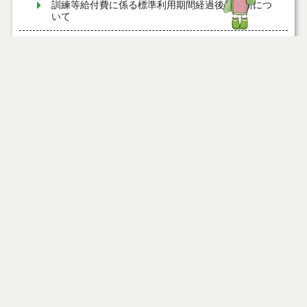
訓練等給付費に係る標準利用期間経過後の更新につ
いて
医療費
公共料金の割引等
その他のサービス
税金の減免
在宅障害者支援施設 とらいあんぐる
ページ情報
公開日
2009年12月14日
最終更新日
2021年08月26日