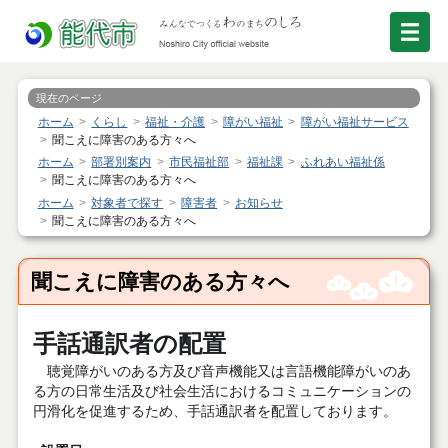
現在のページ
ホーム
くらし
福祉・介護
障がい福祉
障がい福祉サービス
聞こえに障害のある方々へ
ホーム
部署別案内
市民福祉部
福祉課
ふれあい福祉係
聞こえに障害のある方々へ
ホーム
対象者で探す
障害者
お知らせ
聞こえに障害のある方々へ
聞こえに障害のある方々へ
手話通訳者の配置
聴覚障がいのある方及び音声機能又は言語機能障がいのあ
る方の日常生活及び社会生活におけるコミュニケーションの
円滑化を促進するため、手話通訳者を配置しております。