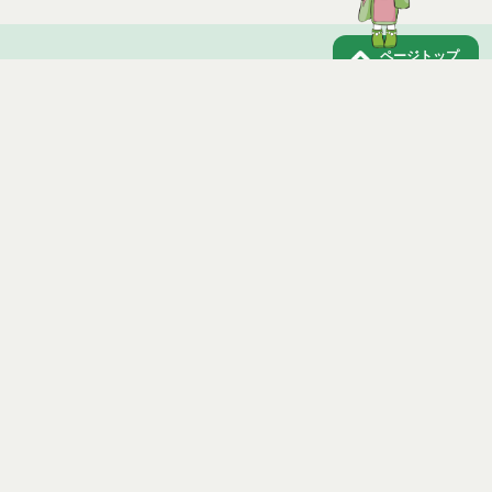
訓練等給付費に係る標準利用期間経過後の更新につ
いて
ページトップ
医療費
庁舎案内
公共料金の割引等
市へのアクセス
その他のサービス
窓口と受付時間
税金の減免
在宅障害者支援施設 とらいあんぐる
個人情報保護
免責事項
サイトマップ
著作権
Noshiro City
【本庁舎】
〒016-8501 秋田県能代市上町1番3号 電話 0185-52-2111
【二ツ井町庁舎】
〒018-3192 秋田県能代市二ツ井町字上台1番地1 電話 0185-73-