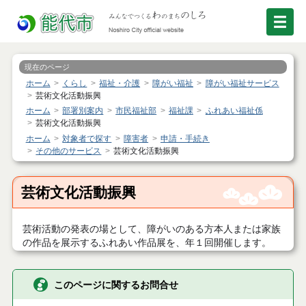
現在のページ
ホーム
くらし
福祉・介護
障がい福祉
障がい福祉サービス
芸術文化活動振興
ホーム
部署別案内
市民福祉部
福祉課
ふれあい福祉係
芸術文化活動振興
ホーム
対象者で探す
障害者
申請・手続き
その他のサービス
芸術文化活動振興
芸術文化活動振興
芸術活動の発表の場として、障がいのある方本人または家族
の作品を展示するふれあい作品展を、年１回開催します。
このページに関するお問合せ