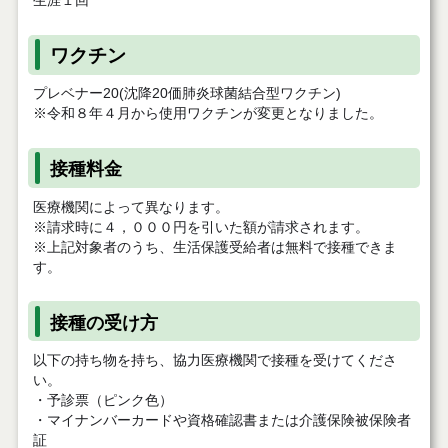
生涯１回
ワクチン
プレベナー20(沈降20価肺炎球菌結合型ワクチン)
※令和８年４月から使用ワクチンが変更となりました。
接種料金
医療機関によって異なります。
※請求時に４，０００円を引いた額が請求されます。
※上記対象者の
うち、生活保護受給者は無料で接種できま
す。
接種の受け方
以下の持ち物を持ち、協力医療機関で接種を受けてくださ
い。
・予診票（ピンク色）
・マイナンバーカードや資格確認書または介護保険被保険者
証