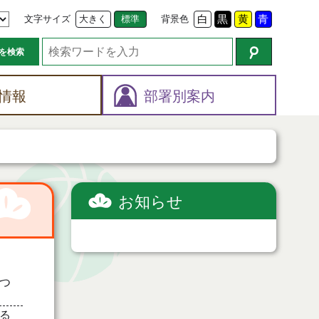
文字サイズ
大きく
標準
背景色
白
黒
黄
青
を検索
情報
部署別案内
お知らせ
つ
る