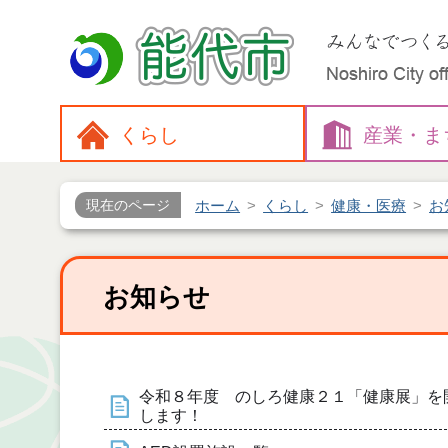
くらし
産業・
ま
ホーム
くらし
健康・医療
お
現在のページ
お知らせ
令和８年度 のしろ健康２１「健康展」を
します！