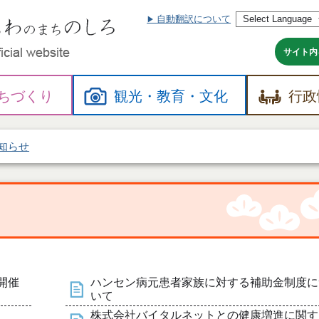
自動翻訳について
本
文
へ
サイト内
ちづくり
観光・
教育・
文化
行政
知らせ
開催
ハンセン病元患者家族に対する補助金制度に
いて
株式会社バイタルネットとの健康増進に関す