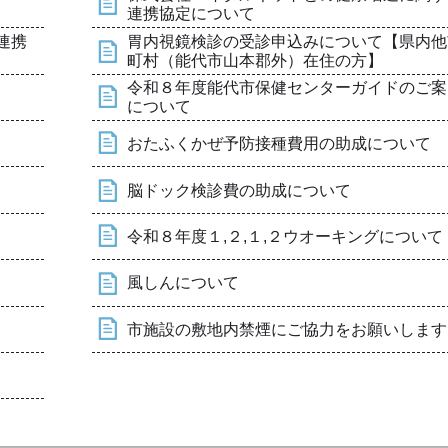
連携協定について
連携
胃内視鏡検診の受診申込みについて【県内他
町村（能代市山本郡外）在住の方】
令和８年度能代市保健センターガイドのご案
について
おたふくかぜ予防接種費用の助成について
脳ドック検診費の助成について
令和８年度１,２,１,２ウオーキングについて
風しんについて
市施設の敷地内禁煙にご協力をお願いします