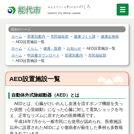
現在のページ
ホーム
部署別案内
市民福祉部
健康づくり課
健康企画係
AED設置施設一覧
ホーム
くらし
健康・医療
お知らせ
AED設置施設一覧
ホーム
申請書ダウンロード
部署別案内
市民福祉部
AED設置施設一覧
AED設置施設一覧
自動体外式除細動器（AED）とは
AEDとは、心臓がけいれんし血液を流すポンプ機能を失っ
た状態（心室細動）になった心臓に対して電気ショックを与
え、正常なリズムに戻すための医療機器です。
平成16年7月から一般市民にも使用が認められ、医療施設
以外に設置されたAEDにより傷病者が蘇生した事例も多数報
告されています。