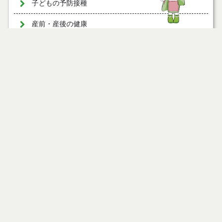
子どもの予防接種
産前・産後の健康
大人の健康
大人の健康診査・がん検診
大人の予防接種
健康チャレンジポイント事業
福祉医療
ページ情報
後期高齢者医療制度
公開日
2026年06月18日
自殺予防
最終更新日
2026年06月19日
栄養士おすすめ！健康おてがるレシピ
各種計画