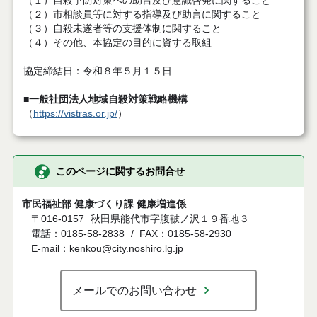
（１）自殺予防対策への助言及び意識啓発に関すること
（２）市相談員等に対する指導及び助言に関すること
（３）自殺未遂者等の支援体制に関すること
（４）その他、本協定の目的に資する取組
協定締結日：令和８年５月１５日
■
一般社団法人地域自殺対策戦略機構
（
https://vistras.or.jp/
）
このページに関するお問合せ
市民福祉部 健康づくり課 健康増進係
〒016-0157
秋田県能代市字腹鞁ノ沢１９番地３
電話：0185-58-2838
FAX：0185-58-2930
E-mail：kenkou@city.noshiro.lg.jp
メールでのお問い合わせ