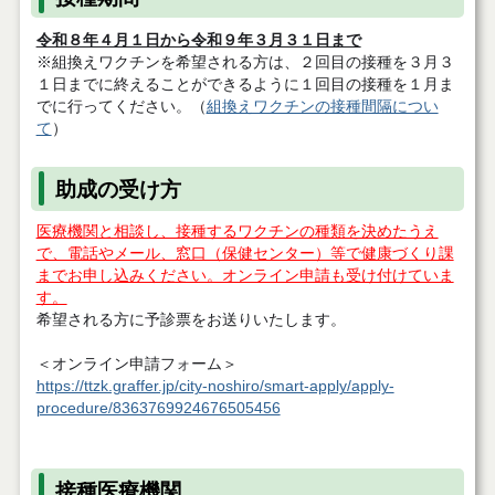
令和８年４月１日から令和９年３月３１日まで
※組換えワクチンを希望される方は、２回目の接種を３月３
１日までに終えることができるように１回目の接種を１月ま
でに行ってください。（
組換えワクチンの接種間隔につい
て
）
助成の受け方
医療機関と相談し、接種するワクチンの種類を決めたうえ
で、電話やメール、窓口（保健センター）等で健康づくり課
までお申し込みください。オンライン申請も受け付けていま
す。
希望される方に予診票をお送りいたします。
＜オンライン申請フォーム＞
https://ttzk.graffer.jp/city-noshiro/smart-apply/apply-
procedure/8363769924676505456
接種医療機関