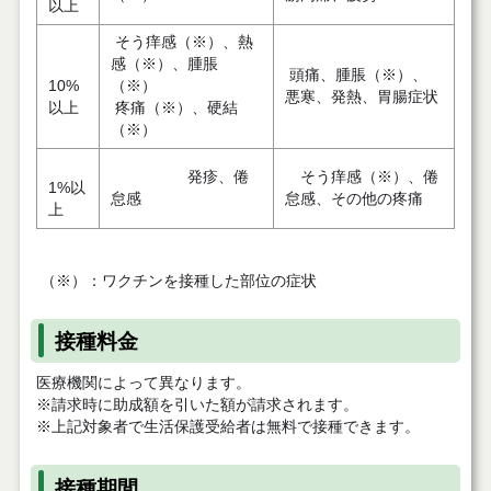
以上
そう痒感（※）、熱
感（※）、腫脹
頭痛、腫脹（※）、
10%
（※）
悪寒、発熱、胃腸症状
以上
疼痛（※）、硬結
（※）
発疹、倦
そう痒感（※）、倦
1%以
怠感
怠感、その他の疼痛
上
（※）：ワクチンを接種した部位の症状
接種料金
医療機関によって異なります。
※請求時に助成額を引いた額が請求されます。
※上記対象者で生活保護受給者は無料で接種できます。
接種期間