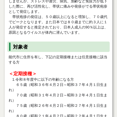
しませんが、ストレスや過労、病気、加齢など免疫力が低下
した際に、再び活性化し、帯状に痛みや発疹がでる帯状疱疹
として発症します。
帯状疱疹の発症は、５０歳以上になると増加し、７０歳代
でピークとなります。また日本では８０歳までに約３人に１
人が発症すると推定されており、日本人成人の90％以上は、
原因となるウイルスが体内に潜んでいます。
対象者
能代市に住所を有し、下記の定期接種または任意接種に該当
する方
＜定期接種＞
1.令和８年度中に以下の年齢になる方
６５歳（昭和３６年４月２日～昭和３７年４月１日生ま
れ）
７０歳（昭和３１年４月２日～昭和３２年４月１日生ま
れ）
７５歳（昭和２６年４月２日～昭和２７年４月１日生ま
れ）
８０歳（昭和２１年４月２日～昭和２２年４月１日生ま