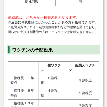
助成回数
１回
※
助成は、どちらか一種類のみとなります。
※過去に帯状疱疹にかかったことがある方も接種できます。
※副腎皮質ステロイド剤や免疫抑制剤などの治療を受けており、
明らかに免疫抑制状態の方は、生ワクチンは接種できません。
ワクチンの予防効果
生ワクチ
組換えワクチ
ン
ン
接種後 １年
６割程
９割以上
時点
度
接種後 ５年
４割程
９割程度
時点
度
接種後１０年
－
７割程度