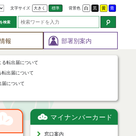
文字サイズ
大きく
標準
背景色
白
黒
黄
青
を検索
情報
部署別案内
よる転出届について
る転出届について
出届について
マイナンバーカード
窓口案内