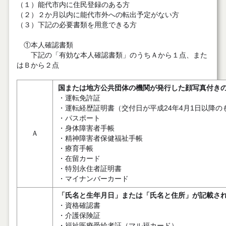
（１）能代市内に住民登録のある方
（２）２か月以内に能代市外への転出予定がない方
（３）下記の必要書類を用意できる方
①本人確認書類
下記の「有効な本人確認書類」のうちＡから１点、また
はＢから２点
国または地方公共団体の機関が発行した顔写真付き
・運転免許証
・運転経歴証明書（交付日が平成24年4月1日以降の
・パスポート
・身体障害者手帳
Ａ
・精神障害者保健福祉手帳
・療育手帳
・在留カード
・特別永住者証明書
・マイナンバーカード
「氏名と生年月日」または「氏名と住所」が記載さ
・資格確認書
・介護保険証
・福祉医療受給者証（マル福カード）