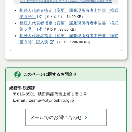
PDF形式のファイルを見るためには Reader が必要な場合があります
相続人代表者指定（変更）届兼現所有者申告書（様式
第５号）
（
ＥＸＣＥＬ
14.00 KB
）
相続人代表者指定（変更）届兼現所有者申告書（様式
第５号）
（
ＰＤＦ
98.00 KB
）
相続人代表者指定（変更）届兼現所有者申告書（様式
第５号）記入例
（
ＰＤＦ
286.00 KB
）
このページに関するお問合せ
総務部 税務課
〒016-8501
秋田県能代市上町１番３号
E-mail：zeimu@city.noshiro.lg.jp
メールでのお問い合わせ