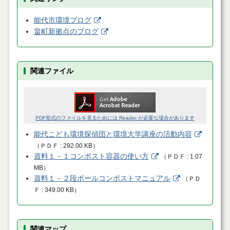
能代市環境ブログ
畠町新拠点のブログ
関連ファイル
PDF形式のファイルを見るためには Reader が必要な場合があります
能代こども環境探偵団と環境大学講座の活動内容
（
ＰＤＦ
292.00 KB
）
資料１－１コンポスト容器の使い方
（
ＰＤＦ
1.07
MB
）
資料１－２段ボールコンポストマニュアル
（
ＰＤ
Ｆ
349.00 KB
）
関連マップ