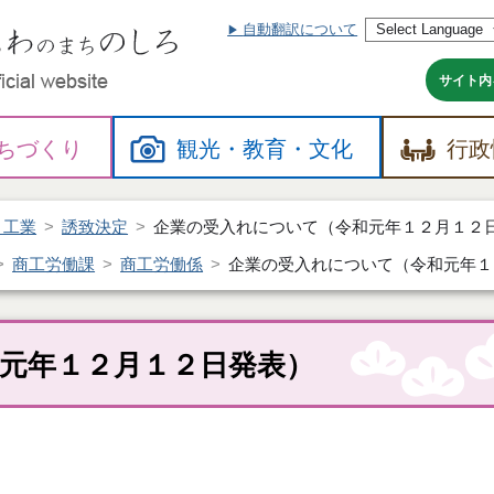
自動翻訳について
本
文
へ
サイト内
ちづくり
観光・
教育・
文化
行政
・工業
誘致決定
企業の受入れについて（令和元年１２月１２
商工労働課
商工労働係
企業の受入れについて（令和元年１
元年１２月１２日発表）