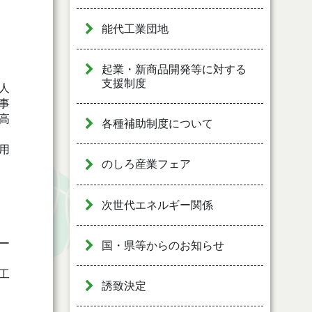
能代工業団地
起業・新商品開発等に対する
支援制度
人
事
高
各種補助制度について
用
のしろ産業フェア
次世代エネルギー関係
ー
国・県等からのお知らせ
工
誘致決定