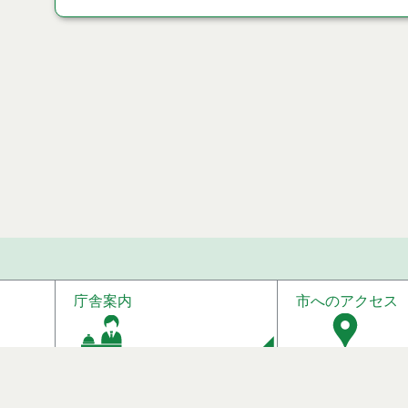
庁舎案内
市へのアクセス
【本庁舎】
〒016-8501 秋田県能代市上町1