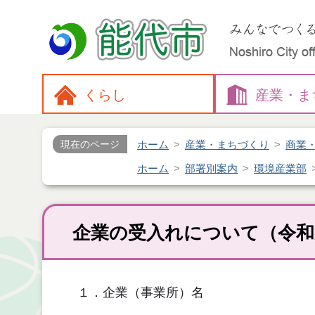
くらし
産業・
ま
ホーム
産業・まちづくり
商業
現在のページ
ホーム
部署別案内
環境産業部
企業の受入れについて（令和
１．企業（事業所）名