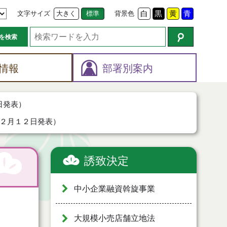
文字サイズ
大きく
標準
背景色
白
黒
黄
青
を検索
情報
部署別案内
日発表）
２月１２日発表）
誘致決定
中小企業融資斡旋事業
大規模小売店舗立地法