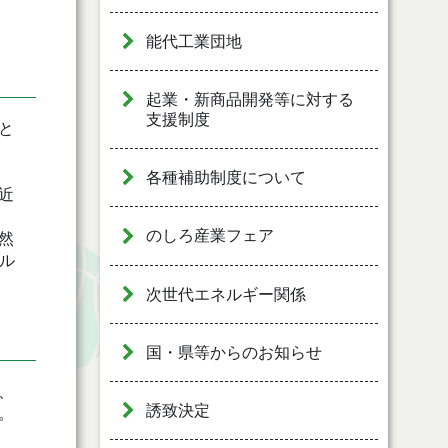
能代工業団地
起業・新商品開発等に対する
支援制度
と
各種補助制度について
近
のしろ産業フェア
然
ル
次世代エネルギー関係
国・県等からのお知らせ
、
誘致決定
。