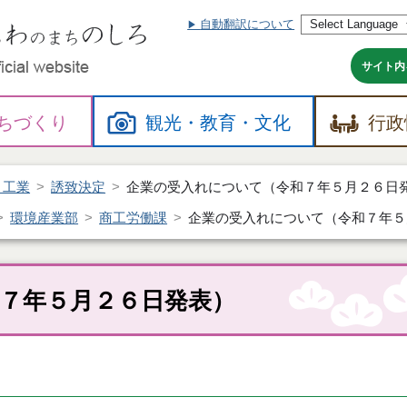
自動翻訳について
本
文
へ
サイト内
ちづくり
観光・
教育・
文化
行政
・工業
誘致決定
企業の受入れについて（令和７年５月２６日
環境産業部
商工労働課
企業の受入れについて（令和７年５
７年５月２６日発表）