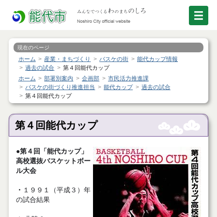
現在のページ
ホーム
産業・まちづくり
バスケの街
能代カップ情報
過去の試合
第４回能代カップ
ホーム
部署別案内
企画部
市民活力推進課
バスケの街づくり推進担当
能代カップ
過去の試合
第４回能代カップ
第４回能代カップ
●第４回「能代カップ」
高校選抜バスケットボー
ル大会
・
１９９１（平成３）年
の試合結果