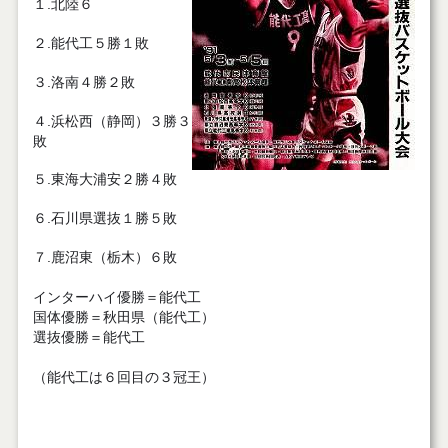
１.北陸６
２.能代工５勝１敗
３.洛南４勝２敗
４.浜松西（静岡）３勝３
敗
５.東海大浦安２勝４敗
６.石川県選抜１勝５敗
７.鹿沼東（栃木）６敗
インターハイ優勝＝能代工
国体優勝＝秋田県（能代工）
選抜優勝＝能代工
（能代工は６回目の３冠王）