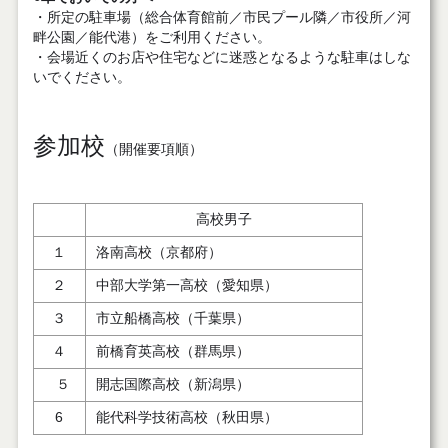
・所定の駐車場（総合体育館前／市民プール隣／市役所／河
畔公園／能代港）をご利用ください。
・会場近くのお店や住宅などに迷惑となるような駐車はしな
いでください。
参加校
（開催要項順）
高校男子
１
洛南高校（京都府）
２
中部大学第一高校（愛知県）
３
市立船橋高校（千葉県）
４
前橋育英高校（群馬県）
５
開志国際高校（新潟県）
6
能代科学技術高校（秋田県）