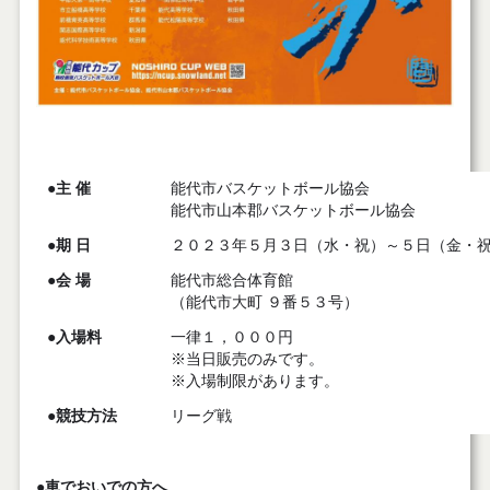
●主 催
能代市バスケットボール協会
能代市山本郡バスケットボール協会
●期 日
２０２３年５月３日（水・祝）～５日（金・
●会 場
能代市総合体育館
（能代市大町 ９番５３号）
●入場料
一律１，０００円
※当日販売のみです。
※入場制限があります。
●競技方法
リーグ戦
●車でおいでの方へ