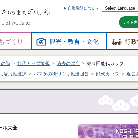
自動翻訳について
本
文
へ
サイト内
ちづくり
観光・
教育・
文化
行政
ケの街
能代カップ情報
過去の試合
第６回能代カップ
民活力推進課
バスケの街づくり推進担当
能代カップ
過去
ール大会