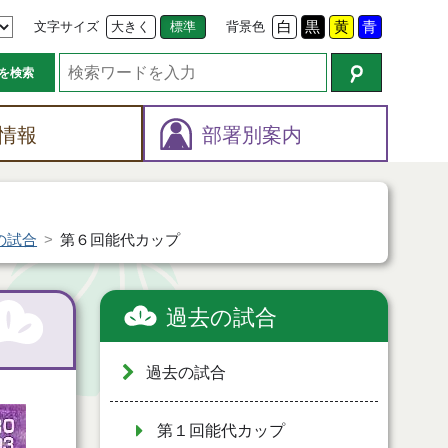
文字サイズ
大きく
標準
背景色
白
黒
黄
青
を検索
情報
部署別案内
の試合
第６回能代カップ
過去の試合
過去の試合
第１回能代カップ