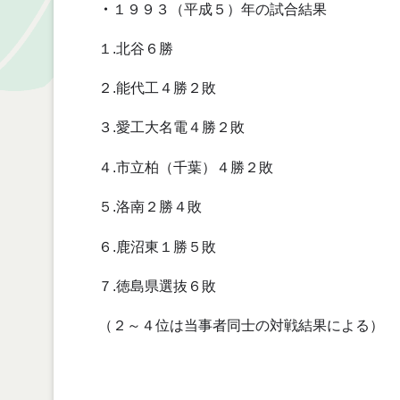
・
１９９３（平成５）年の試合結果
１.北谷６勝
２.能代工４勝２敗
３.愛工大名電４勝２敗
４.市立柏（千葉）４勝２敗
５.洛南２勝４敗
６.鹿沼東１勝５敗
７.徳島県選抜６敗
（２～４位は当事者同士の対戦結果による）