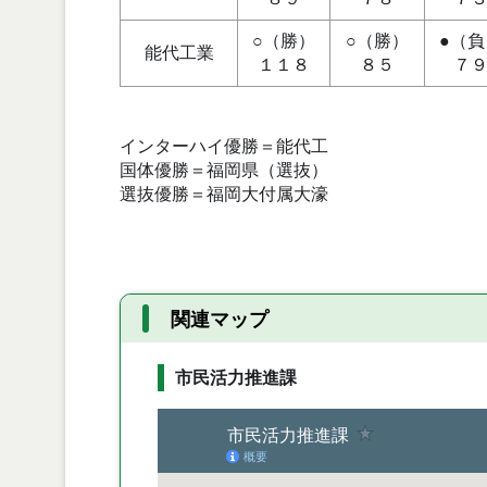
○（勝）
○（勝）
●（負
能代工業
１１８
８５
７
インターハイ優勝＝能代工
国体優勝＝福岡県（選抜）
選抜優勝＝福岡大付属大濠
関連マップ
市民活力推進課