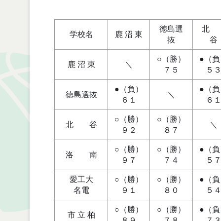
徳島選
学校名
鹿 沼 東
抜
谷
○（勝）
●（負
鹿 沼 東
＼
７５
５
●（負）
●（負
徳島選抜
＼
６１
６
○（勝）
○（勝）
北 谷
＼
９２
８７
○（勝）
○（勝）
●（負
洛 南
９７
７４
５
愛工大
○（勝）
○（勝）
●（負
名電
９１
８０
５
○（勝）
○（勝）
●（負
市 立 柏
８９
７８
７