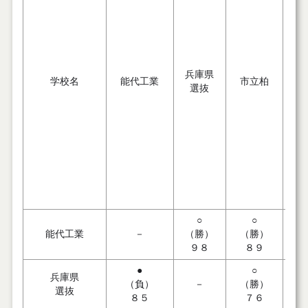
兵庫県
学校名
能代工業
市立柏
桜
選抜
○
○
能代工業
－
（勝）
（勝）
（
９８
８９
●
○
兵庫県
（負）
－
（勝）
（
選抜
８５
７６