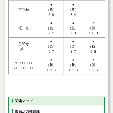
●
●
市立柏
（負）
（負）
－
（
５８
７４
●
●
○
桜 宮
（負）
（負）
（勝）
７１
７０
１０８
●
●
●
善通寺
（負）
（負）
（負）
（
第一
５７
８７
６８
○
○
○
Ｍｏｎｔｒｏｓｅ
（勝）
（勝）
（勝）
（
Ｃｈｒｉｓｔｉａｎ
１１６
１２３
１２５
１
関連マップ
市民活力推進課