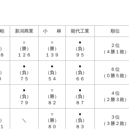
柏
新潟商業
小 林
能代工業
順位
○
○
●
２位
）
（勝）
（勝）
（負）
（４勝１敗）
８
１２６
１３９
９５
●
●
●
６位
）
（負）
（負）
（負）
（０勝５敗）
０
７５
５４
６６
●
○
●
４位
（負）
（勝）
（負）
（２勝３敗）
７９
８２
８７
○
●
３位
）
＼
（勝）
（負）
（３勝２敗）
１
８０
８３