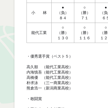
●
○
●
小 林
（負）
（勝）
（負
８４
７１
６
○
○
○
能代工業
（勝）
（勝）
（勝
１３０
１１６
１２
・優秀選手賞（ベスト５）
高久順 （能代工業高校）
内海慎吾（能代工業高校）
高橋優 （能代工業高校）
朴求泳 （三一商業高校）
熊倉浩一（新潟商業高校）
・敢闘賞