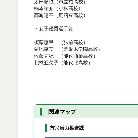
太田敦也（市立柏高校）
楠本祐介（小林高校）
高崎陽平（鹿沼東高校）
・女子優秀選手賞
須藤恵里 （弘前高校）
菊地恵美 （常盤木学園高校）
佐藤真紀 （能代商業高校）
北林亜矢子（能代北高校）
関連マップ
市民活力推進課