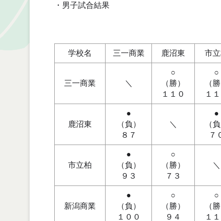
・男子試合結果
学校名
三一商業
鹿沼東
市立
○
○
三一商業
＼
（勝）
（勝
１１０
１１
●
●
鹿沼東
（負）
＼
（負
８７
７
●
○
市立柏
（負）
（勝）
＼
９３
７３
●
○
○
新潟商業
（負）
（勝）
（勝
１００
９４
１１