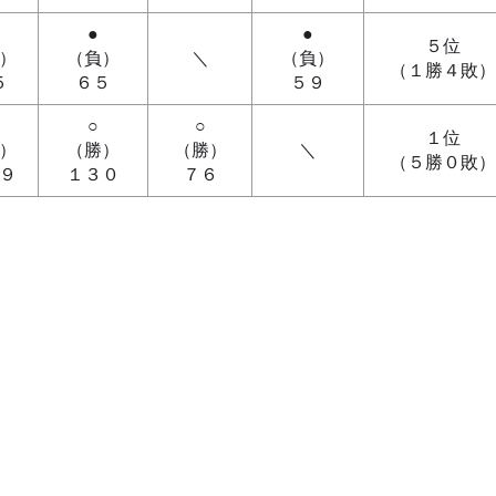
●
●
５位
）
（負）
＼
（負）
（１勝４敗）
５
６５
５９
○
○
１位
）
（勝）
（勝）
＼
（５勝０敗）
９
１３０
７６