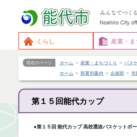
くらし
産業・
ま
ホーム
産業・まちづくり
バス
現在のページ
ホーム
部署別案内
企画部
市
第１５回能代カップ
●第１５回 能代カップ 高校選抜バスケットボ