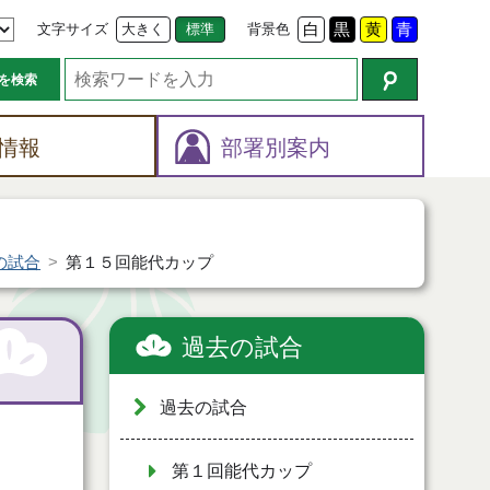
文字サイズ
大きく
標準
背景色
白
黒
黄
青
を検索
情報
部署別案内
の試合
第１５回能代カップ
過去の試合
過去の試合
第１回能代カップ