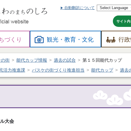
自動翻訳について
本
文
へ
サイト内
ちづくり
観光・
教育・
文化
行政
ケの街
能代カップ情報
過去の試合
第１５回能代カップ
民活力推進課
バスケの街づくり推進担当
能代カップ
過去
ール大会