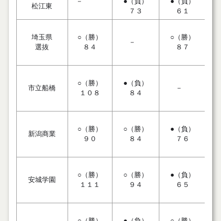
－
●（負）
●（負）
松江東
７３
６１
埼玉県
○（勝）
○（勝）
－
選抜
８４
８７
○（勝）
●（負）
市立船橋
－
１０８
８４
○（勝）
○（勝）
●（負）
新潟商業
９０
８４
７６
○（勝）
○（勝）
●（負）
安城学園
１１１
９４
６５
○（勝）
●（負）
○（勝）