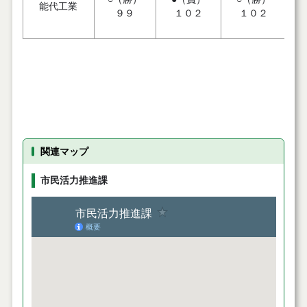
能代工業
９９
１０２
１０２
関連マップ
市民活力推進課