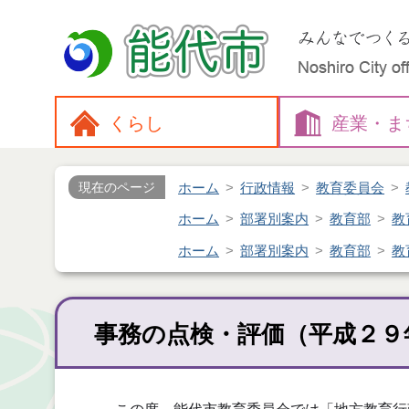
くらし
産業・
ま
ホーム
行政情報
教育委員会
現在のページ
ホーム
部署別案内
教育部
教
ホーム
部署別案内
教育部
教
事務の点検・評価（平成２９