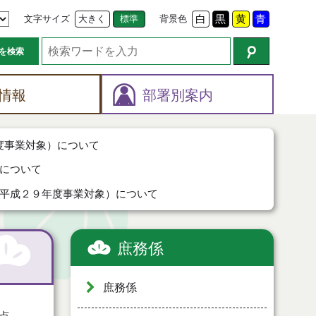
文字サイズ
大きく
標準
背景色
白
黒
黄
青
を検索
情報
部署別案内
度事業対象）について
について
平成２９年度事業対象）について
庶務係
庶務係