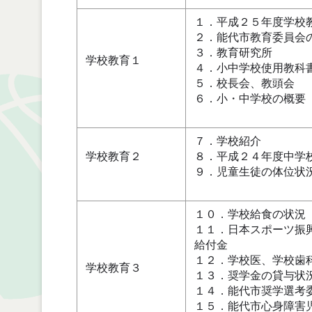
１．平成２５年度学校
２．能代市教育委員会
３．教育研究所
学校教育１
４．小中学校使用教科
５．校長会、教頭会
６．小・中学校の概要
７．学校紹介
学校教育２
８．平成２４年度中学
９．児童生徒の体位
１０．学校給食の状況
１１．日本スポーツ振
給付金
１２．学校医、学校歯
学校教育３
１３．奨学金の貸与状
１４．能代市奨学選考
１５．能代市心身障害