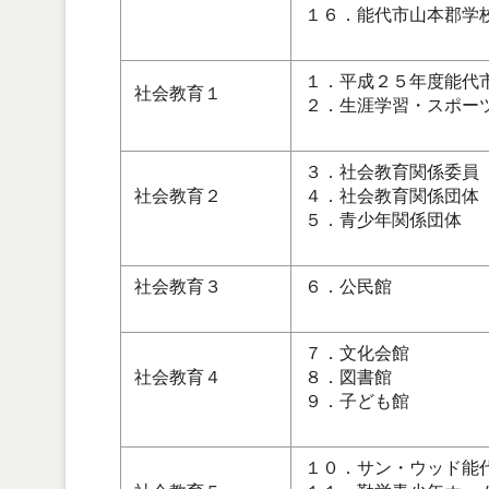
１６．能代市山本郡学
１．平成２５年度能代
社会教育１
２．生涯学習・スポー
３．社会教育関係委員
社会教育２
４．社会教育関係団体
５．青少年関係団体
社会教育３
６．公民館
７．文化会館
社会教育４
８．図書館
９．子ども館
１０．サン・ウッド能