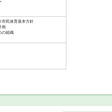
ム
市市民体育基本方針
計画
めの組織