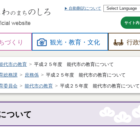
自動翻訳について
本
文
へ
サイト内
ちづくり
観光・
教育・
文化
行政
能代市の教育
平成２５年度 能代市の教育について
育総務課
庶務係
平成２５年度 能代市の教育について
育委員会
能代市の教育
平成２５年度 能代市の教育について
について