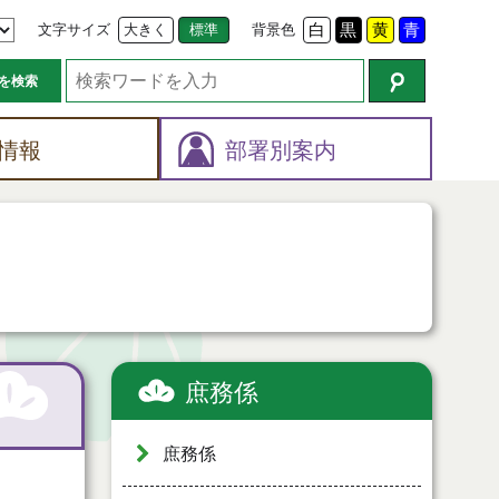
文字サイズ
大きく
標準
背景色
白
黒
黄
青
を検索
情報
部署別案内
庶務係
庶務係