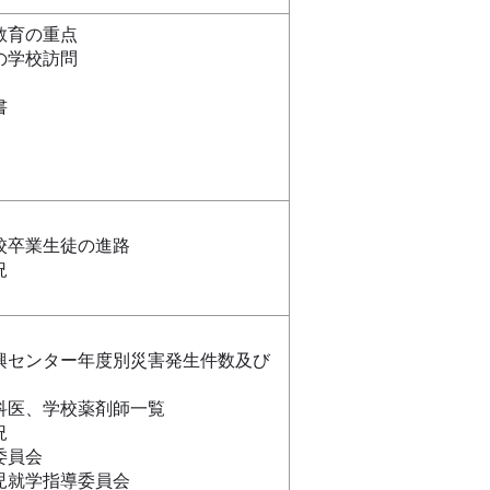
教育の重点
の学校訪問
書
校卒業生徒の進路
状況
興センター年度別災害発生件数及び
科医、学校薬剤師一覧
況
委員会
児就学指導委員会