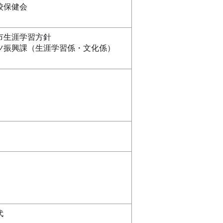
校保健会
市生涯学習方針
ツ振興課（生涯学習係・文化係）
代