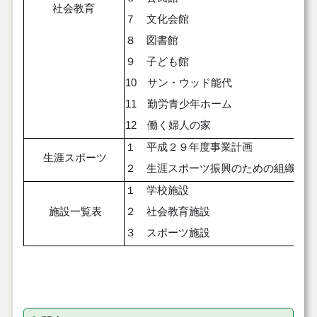
社会教育
７ 文化会館
８ 図書館
９ 子ども館
10 サン・ウッド能代
11 勤労青少年ホーム
12 働く婦人の家
１ 平成２９年度事業計画
生涯スポーツ
２ 生涯スポーツ振興のための組織
１ 学校施設
施設一覧表
２ 社会教育施設
３ スポーツ施設