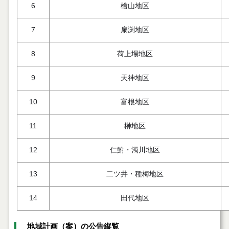
6
檜山地区
7
扇渕地区
8
荷上場地区
9
天神地区
10
富根地区
11
榊地区
12
仁鮒・濁川地区
13
二ツ井・種梅地区
14
田代地区
地域計画（案）の公告縦覧