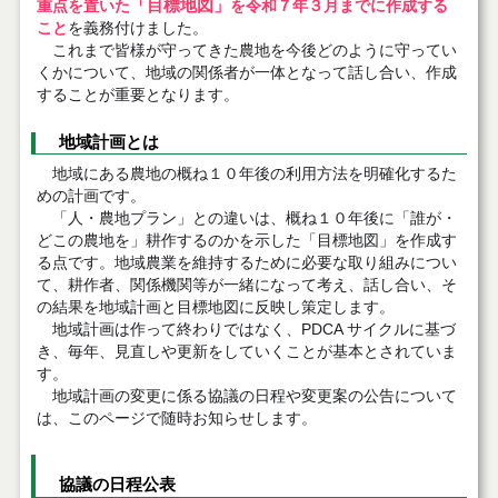
「目標地図」
重点を置いた
を令和７年３月までに作成する
こと
を義務付けました。
これまで皆様が守ってきた農地を今後どのように守ってい
くかについて、地域の関係者が一体となって話し合い、作成
することが重要となります。
地域計画とは
地域にある農地の概ね１０年後の利用方法を明確化するた
めの計画です。
「人・農地プラン」との違いは、概ね１０年後に「誰が・
どこの農地を」耕作するのかを示した「目標地図」を作成す
る点です。地域農業を維持するために必要な取り組みについ
て、耕作者、関係機関等が一緒になって考え、話し合い、そ
の結果を地域計画と目標地図に反映し策定します。
地域計画は作って終わりではなく、PDCA サイクルに基づ
き、毎年、見直しや更新をしていくことが基本とされていま
す。
地域計画の変更に係る協議の日程や変更案の公告について
は、このページで随時お知らせします。
協議の日程公表