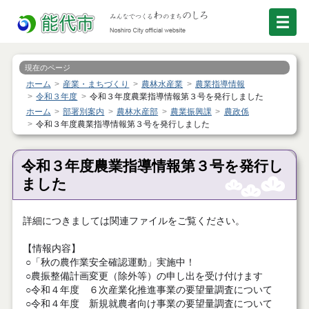
現在のページ
ホーム
産業・まちづくり
農林水産業
農業指導情報
令和３年度
令和３年度農業指導情報第３号を発行しました
ホーム
部署別案内
農林水産部
農業振興課
農政係
令和３年度農業指導情報第３号を発行しました
令和３年度農業指導情報第３号を発行し
ました
詳細につきましては関連ファイルをご覧ください。
【情報内容】
○「秋の農作業安全確認運動」実施中！
○農振整備計画変更（除外等）の申し出を受け付けます
○令和４年度 ６次産業化推進事業の要望量調査について
○令和４年度 新規就農者向け事業の要望量調査について