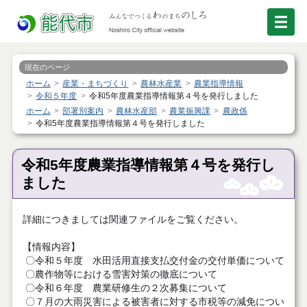
現在のページ
ホーム
産業・まちづくり
農林水産業
農業指導情報
令和５年度
令和5年度農業指導情報第４号を発行しました
ホーム
部署別案内
農林水産部
農業振興課
農政係
令和5年度農業指導情報第４号を発行しました
令和5年度農業指導情報第４号を発行し
ました
詳細につきましては関連ファイルをご覧ください。
【情報内容】
〇令和５年度 水田活用直接支払交付金の交付単価について
〇農作物等における雪害対策の徹底について
〇令和６年度 農業研修生の２次募集について
〇７月の大雨災害による被害者に対する市税等の減免につい