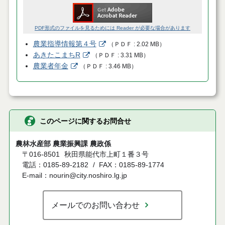
PDF形式のファイルを見るためには Reader が必要な場合があります
農業指導情報第４号
（
ＰＤＦ
2.02 MB
）
あきたこまちR
（
ＰＤＦ
3.31 MB
）
農業者年金
（
ＰＤＦ
3.46 MB
）
このページに関するお問合せ
農林水産部 農業振興課 農政係
〒016-8501
秋田県能代市上町１番３号
電話：0185-89-2182
FAX：0185-89-1774
E-mail：nourin@city.noshiro.lg.jp
メールでのお問い合わせ