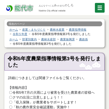
現在のページ
ホーム
産業・まちづくり
農林水産業
農業指導情報
令和５年度
令和5年度農業指導情報第3号を発行しました
ホーム
部署別案内
農林水産部
農業振興課
農政係
令和5年度農業指導情報第3号を発行しました
令和5年度農業指導情報第3号を発行しま
した
詳細につきましては関連ファイルをご覧ください。
【情報内容】
〇令和5年7月の大雨により被害を受けた農業者の皆様へ
〇クマの出没に注意しましょう！！
〇「収入保険」が農業者をサポートします！
〇「秋の農作業安全確認運動」実施中！