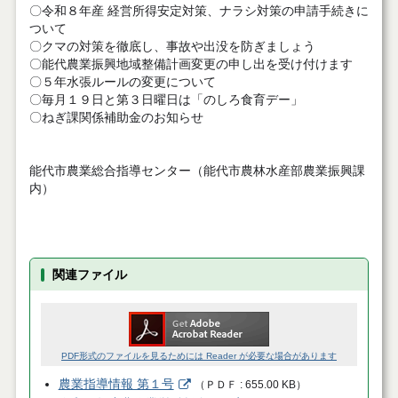
〇令和８年産 経営所得安定対策、ナラシ対策の申請手続きに
ついて
〇クマの対策を徹底し、事故や出没を防ぎましょう
〇能代農業振興地域整備計画変更の申し出を受け付けます
〇５年水張ルールの変更について
〇毎月１９日と第３日曜日は「のしろ食育デー」
〇ねぎ課関係補助金のお知らせ
能代市農業総合指導センター（能代市農林水産部農業振興課
内）
関連ファイル
PDF形式のファイルを見るためには Reader が必要な場合があります
農業指導情報 第１号
（
ＰＤＦ
655.00 KB
）