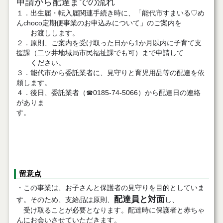
申請から配達までの流れ
１．出生届・転入届関連手続き時に、「能代市すまいる♡め
んchoco定期便事業のお申込みについて」のご案内を
お渡しします。
２．原則、ご案内を受け取った日から1か月以内に子育て支
援課（二ツ井地域局市民福祉課でも可）まで申請して
ください。
３．能代市から委託業者に、見守りと育児用品等の配達を依
頼します。
４．後日、委託業者（☎0185-74-5066）から配達日の連絡
がありま
す。
留意点
・この事業は、お子さんと保護者の見守りを目的としていま
配達員と対面
す。そのため、支給品は原則、
し、
受け取ることが必要となります。配達時に保護者と赤ちゃ
んにお会いさせていただきます。