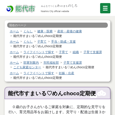
現在のページ
ホーム
くらし
健康・医療
産前・産後の健康
能代市すまいる♡めんchoco定期便
ホーム
くらし
子育て
手当・助成・支援
能代市すまいる♡めんchoco定期便
ホーム
ライフイベントで探す
子育て
組織
子育て支援課
能代市すまいる♡めんchoco定期便
ホーム
部署別案内
市民福祉部
子育て支援課
こども家庭センター
能代市すまいる♡めんchoco定期便
ホーム
ライフイベントで探す
妊娠・出産
能代市すまいる♡めんchoco定期便
能代市すまいる♡めんchoco定期便
０歳のお子さんがいるご家庭を対象に、定期的な見守りを
行い、育児用品等をお届けします。見守り・配達は生後３か