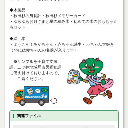
◆木製品
・秋田杉の身長計・秋田杉メモリーカード
・ゆらゆらお月さまと星の積み木・初めての木のおもちゃ3
点セット
◆絵 本
・ようこそ！あかちゃん・赤ちゃん誕生・○○ちゃん大好き
（○○には赤ちゃんの名前が入ります）
※サンプルを子育て支援
課、二ツ井地域局市民福祉課
に備え付けておりますので、
ご覧ください。
関連ファイル