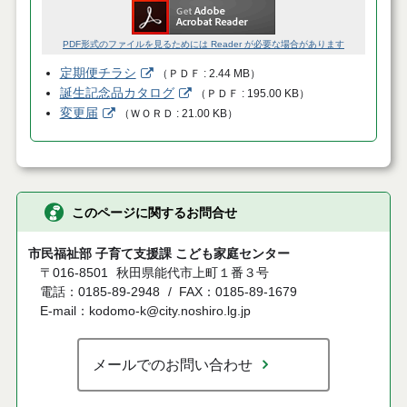
PDF形式のファイルを見るためには Reader が必要な場合があります
定期便チラシ
（
ＰＤＦ
2.44 MB
）
誕生記念品カタログ
（
ＰＤＦ
195.00 KB
）
変更届
（
ＷＯＲＤ
21.00 KB
）
このページに関するお問合せ
市民福祉部 子育て支援課 こども家庭センター
〒016-8501
秋田県能代市上町１番３号
電話：0185-89-2948
FAX：0185-89-1679
E-mail：kodomo-k@city.noshiro.lg.jp
メールでのお問い合わせ