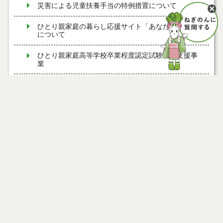
災害による児童扶養手当の特例措置について
ひとり親家庭の暮らし応援サイト「あなたの支え」
について
ひとり親家庭高等学校卒業程度認定試験合格支援事
業
能代市すまいる♡めんchoco定期便
ＤＶに関する相談先
妊産婦さん対象の相談
ヤングケアラーの支援について
こんにちは！こども家庭センター「めんchocoてら
す」です
児童虐待防止推進について
防ごう！子どもの虐待