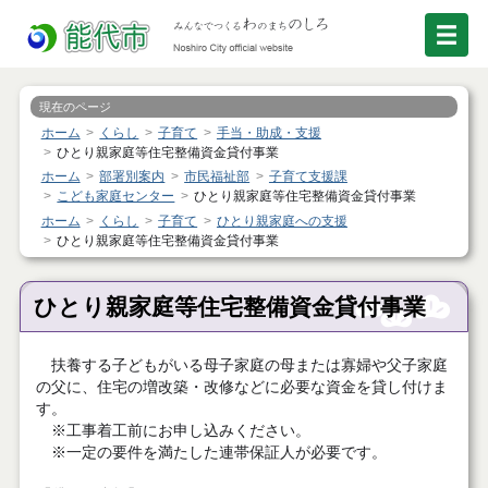
現在のページ
ホーム
くらし
子育て
手当・助成・支援
ひとり親家庭等住宅整備資金貸付事業
ホーム
部署別案内
市民福祉部
子育て支援課
こども家庭センター
ひとり親家庭等住宅整備資金貸付事業
ホーム
くらし
子育て
ひとり親家庭への支援
ひとり親家庭等住宅整備資金貸付事業
ひとり親家庭等住宅整備資金貸付事業
扶養する子どもがいる母子家庭の母または寡婦や父子家庭
の父に、住宅の増改築・改修などに必要な資金を貸し付けま
す。
※工事着工前にお申し込みください。
※一定の要件を満たした連帯保証人が必要です。