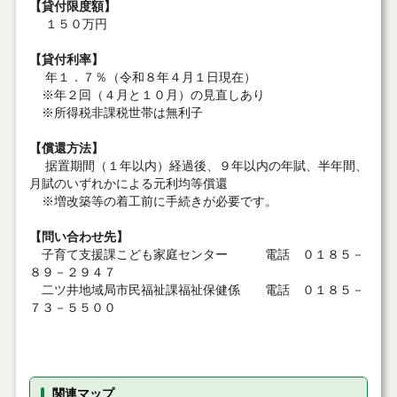
【貸付限度額】
１５０万円
【貸付利率】
年１．７％（令和８年４月１日現在）
※年２回（４月と１０月）の見直しあり
※所得税非課税世帯は無利子
【償還方法】
据置期間（１年以内）経過後、９年以内の年賦、半年間、
月賦のいずれかによる元利均等償還
※増改築等の着工前に手続きが必要です。
【問い合わせ先】
子育て支援課こども家庭センター 電話 ０１８５－
８９－２９４７
二ツ井地域局市民福祉課福祉保健係 電話 ０１８５－
７３－５５００
関連マップ