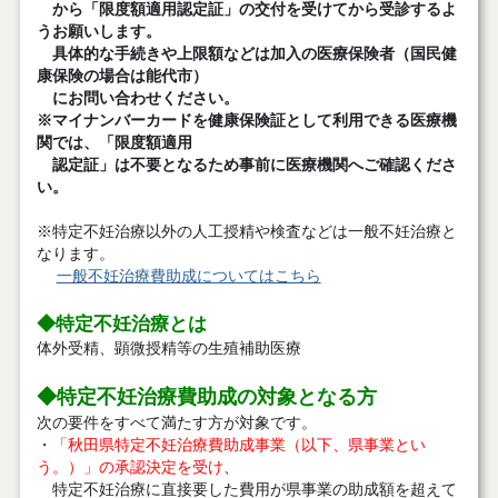
から「限度額適用認定証」の交付を受けてから受診するよ
うお願いします。
具体的な手続きや上限額などは加入の医療保険者（国民健
康保険の場合は能代市）
にお問い合わせください。
※マイナンバーカードを健康保険証として利用できる医療機
関では、「限度額適用
認定証」は不要となるため事前に医療機関へご確認くださ
い。
※特定不妊治療以外の人工授精や検査などは一般不妊治療と
なります。
一般不妊治療費助成についてはこちら
◆特定不妊治療とは
体外受精、顕微授精等の生殖補助医療
◆特定
不妊治療費助成の対象となる方
次の要件をすべて満たす方が対象です。
・
「秋田県特定不妊治療費助成事業（以下、県事業とい
う。）」の承認決定を受け
、
特定不妊治療に直接要した費用が県事業の助成額を超えて