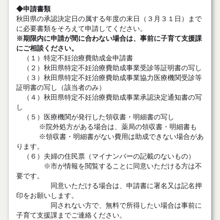
◆申請書類
秋田県の承認決定日の属する年度の末日（３月３１日）まで
に必要書類をそろえて申請してください。
※期限内に申請が間に合わない場合は、事前に子育て支援課
にご相談ください。
（１）
特定不妊治療費助成金申請書
（２）
秋田県特定不妊治療費助成事業受診等証明書の写し
（３）秋田県特定不妊治療費助成事業協力医療機関受診等
証明書の写し（該当者のみ）
（４）
秋田県特定不妊治療費助成事業承認決定通知書の写
し
（５）
医療機関が発行した領収書・明細書の写し
※院外処方がある場合は、薬局の領収書・明細書も
※領収書・明細書がない費用は助成できない場合があ
ります。
（６）
夫婦の住民票（マイナンバーの記載のないもの）
※市が情報を閲覧することに同意いただける方は不
要です。
同意いただける場合は、申請書に署名又は記名押
印をお願いします。
同されない方で、無料で所得したい場合は事前に
子育て支援課までご連絡ください。