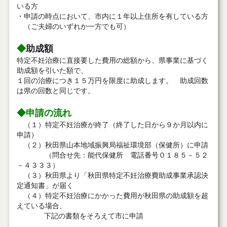
いる方
・申請の時点において、市内に１年以上住所を有している方
（ご夫婦のいずれか一方でも可）
◆
助成額
特定不妊治療に直接要した費用の総額から、県事業に基づく
助成額を引いた額で、
１回の治療につき１５万円を限度に助成します。 助成回数
は県の回数と同じです。
◆申請の流れ
（１）特定不妊治療が終了（終了した日から９か月以内に
申請）
（２）秋田県山本地域振興局福祉環境部（保健所）に申請
（問合せ先：能代保健所 電話番号０１８５－５２
－４３３３）
（３）秋田県より「秋田県特定不妊治療費助成事業承認決
定通知書」が届く
（４）特定不妊治療にかかった費用が秋田県の助成額を超
えている場合、
下記の書類をそろえて市に申請