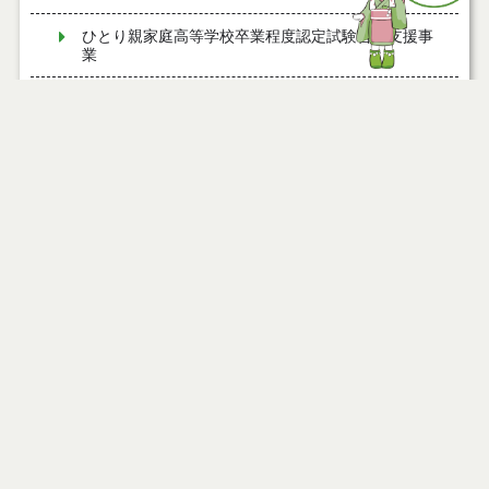
ひとり親家庭高等学校卒業程度認定試験合格支援事
業
能代市すまいる♡めんchoco定期便
ＤＶに関する相談先
妊産婦さん対象の相談
ヤングケアラーの支援について
こんにちは！こども家庭センター「めんchocoてら
す」です
児童虐待防止推進について
防ごう！子どもの虐待
里親制度について
家庭児童相談 ～子どもの養育や虐待等の相談に応