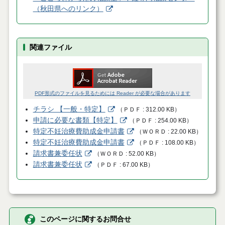
（秋田県へのリンク）
関連ファイル
PDF形式のファイルを見るためには Reader が必要な場合があります
チラシ 【一般・特定】
（
ＰＤＦ
312.00 KB
）
申請に必要な書類【特定】
（
ＰＤＦ
254.00 KB
）
特定不妊治療費助成金申請書
（
ＷＯＲＤ
22.00 KB
）
特定不妊治療費助成金申請書
（
ＰＤＦ
108.00 KB
）
請求書兼委任状
（
ＷＯＲＤ
52.00 KB
）
請求書兼委任状
（
ＰＤＦ
67.00 KB
）
このページに関するお問合せ