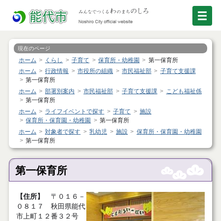
現在のページ
ホーム
くらし
子育て
保育所・幼稚園
第一保育所
ホーム
行政情報
市役所の組織
市民福祉部
子育て支援課
第一保育所
ホーム
部署別案内
市民福祉部
子育て支援課
こども福祉係
第一保育所
ホーム
ライフイベントで探す
子育て
施設
保育所・保育園・幼稚園
第一保育所
ホーム
対象者で探す
乳幼児
施設
保育所・保育園・幼稚園
第一保育所
第一保育所
【住所】
〒０１６－
０８１７ 秋田県
能代
市上町１２番３２号