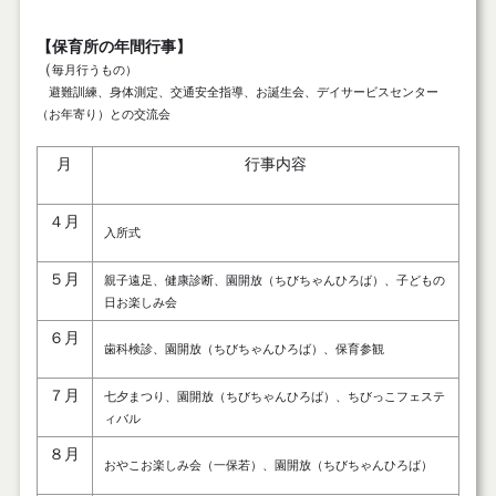
【保育所の年間行事】
（
毎月行うもの）
避難訓練、身体測定、交通安全指導、お誕生会、デイサービスセンター
（お年寄り）との交流会
月
行事内容
４月
入所式
５月
親子遠足、健康診断、園開放（ちびちゃんひろば）、子どもの
日お楽しみ会
６月
歯科検診、園開放（ちびちゃんひろば）、保育参観
７月
七夕まつり、園開放（ちびちゃんひろば）、ちびっこフェステ
ィバル
８月
おやこお楽しみ会（一保若）、園開放（ちびちゃんひろば）