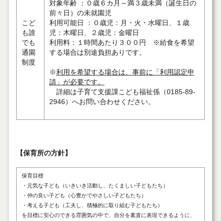
対象年齢 ：０歳６カ月～満３歳未満（誕生日の
前々日）の未就園児
こど
利用可能日 ：０歳児：月・火・水曜日、１歳
も誰
児：木曜日、２歳児：金曜日
でも
利用料：１時間あたり３００円 ※給食を希望
通園
する場合は別途負担ありです。
制度
※
利用を希望する場合は、事前に「利用認定申
請」が必要です。
詳細は子育て支援課こども福祉係（0185-89-
2946）へお問い合わせください。
【保育所の方針】
保育目標
・元気な子ども（いきいき活動し、たくましい子どもたち）
・仲の良い子ども（心豊かでやさしい子どもたち）
・考える子ども（工夫し、積極的に取り組む子どもたち）
を目標に安心のできる雰囲気の中で、自分を素直に表現できるように、