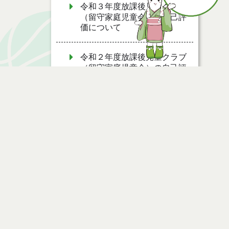
令和３年度放課後児童クラブ
（留守家庭児童会）の自己評
価について
令和２年度放課後児童クラブ
（留守家庭児童会）の自己評
価を公表します
保育士等就労奨励金について
能代市子どもの未来応援計
画 ～子どもの貧困対策の推
進～
令和元年度放課後児童クラブ
ページ情報
（留守家庭児童会）の自己評
価を公表します
公開日
2009年12月14日