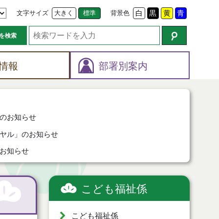
文字サイズ
大きく
標準
背景色
白
黒
黄
青
を検索
情報
部署別案内
のお知らせ
ヤル」のお知らせ
お知らせ
こども福祉係
こども福祉係