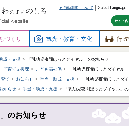
自動翻訳について
本
文
へ
サイト内
ちづくり
観光・
教育・
文化
行政
助成・支援
「乳幼児夜間ほっとダイヤル」のお知らせ
子育て支援課
こども福祉係
「乳幼児夜間ほっとダイヤル」
子育て
お知らせ
手当・助成・支援
「乳幼児夜間ほっとダイ
お知らせ
手当・助成・支援
「乳幼児夜間ほっとダイヤル」の
ル」のお知らせ