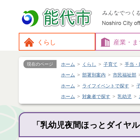
くらし
産業・
ま
ホーム
くらし
子育て
手当・
現在のページ
ホーム
部署別案内
市民福祉部
ホーム
ライフイベントで探す
ホーム
対象者で探す
乳幼児
「乳幼児夜間ほっとダイヤ